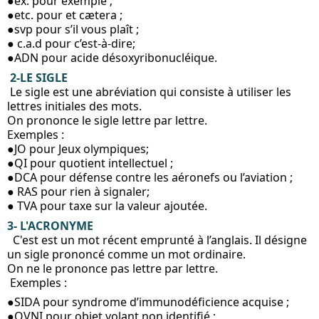
●ex. pour exemple ;   
●etc. pour et cætera ;
●svp pour s’il vous plaît ;
● c.a.d pour c’est-à-dire; 
●ADN pour acide désoxyribonucléique. 
 2-LE SIGLE
 Le sigle est une abréviation qui consiste à utiliser les 
lettres initiales des mots.  
On prononce le sigle lettre par lettre.  
Exemples :  
●JO pour Jeux olympiques;
●QI pour quotient intellectuel ;  
●DCA pour défense contre les aéronefs ou l’aviation ;  
● RAS pour rien à signaler;
● TVA pour taxe sur la valeur ajoutée.
3- L'ACRONYME
  C'est est un mot récent emprunté à l’anglais. Il désigne 
un sigle prononcé comme un mot ordinaire. 
On ne le prononce pas lettre par lettre.
 Exemples : 
●SIDA pour syndrome d’immunodéficience acquise ;  
●OVNI pour objet volant non identifié ;  