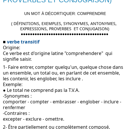
UN MOT À DÉCORTIQUER: COMPRENDRE
( DÉFINITIONS, EXEMPLES, SYNONYMES, ANTONYMES, 
EXPRESSIONS, PROVERBES  ET CONJUGAISON)
●
●
●
●
●
●
●
●
●
●
●
●
●
●
●
●
●
●
●
●
●
●
●
●
●
●
●
●
●
●
●
●
●
●
●
●
●
●
■ 
verbe transitif
Origine:
Ce verbe est d'origine latine "comprehendere"  qui 
signifie saisir.
1- Faire entrer, compter quelqu'un, quelque chose dans 
un ensemble, un total ou, en parlant de cet ensemble, 
les contenir, les englober, les inclure .
Exemple:
● Le total ne comprend pas la T.V.A.
-Synonymes :
comporter - compter - embrasser - englober - inclure - 
renfermer
-Contraires :
excepter - exclure - omettre.
2- Être partiellement ou complètement composé, 