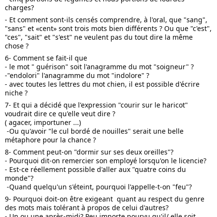
charges?
- Et comment sont-ils censés comprendre, à l'oral, que "sang", 
"sans" et «cent» sont trois mots bien différents ? Ou que "c'est", 
"ces", "sait" et "s'est" ne veulent pas du tout dire la même 
chose ? 
6- Comment se fait-il que
- le mot " guérison" soit l'anagramme du mot "soigneur" ?
-"endolori" l'anagramme du mot "indolore" ?
- avec toutes les lettres du mot chien, il est possible d'écrire 
niche ?
7- Et qui a décidé que l'expression "courir sur le haricot" 
voudrait dire ce qu'elle veut dire ?
( agacer, importuner ...)
 -Ou qu'avoir "le cul bordé de nouilles" serait une belle 
métaphore pour la chance ? 
8- Comment peut-on "dormir sur ses deux oreilles"? 
- Pourquoi dit-on remercier son employé lorsqu'on le licencie?
- Est-ce réellement possible d'aller aux "quatre coins du 
monde"?
 -Quand quelqu'un s'éteint, pourquoi l'appelle-t-on "feu"?
9- Pourquoi doit-on être exigeant  quant au respect du genre 
des mots mais tolérant à propos de celui d'autres?
- Un ou une après-midi? Peu importe pourvu qu'il/ elle soit 