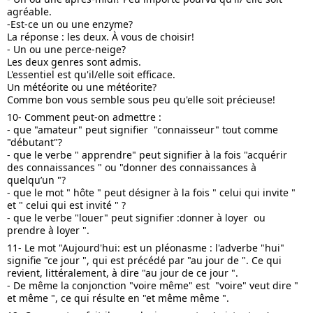
agréable.
-Est-ce un ou une enzyme? 
La réponse : les deux. À vous de choisir!
- Un ou une perce-neige?
Les deux genres sont admis. 
L'essentiel est qu'il/elle soit efficace.
Un météorite ou une météorite? 
Comme bon vous semble sous peu qu'elle soit précieuse!
10- Comment peut-on admettre :
- que "amateur" peut signifier  "connaisseur" tout comme  
"débutant"?
- que le verbe " apprendre" peut signifier à la fois "acquérir 
des connaissances " ou "donner des connaissances à 
quelqu’un "?
- que le mot " hôte " peut désigner à la fois " celui qui invite " 
et " celui qui est invité " ?
- que le verbe "louer" peut signifier :donner à loyer  ou  
prendre à loyer ".
11- Le mot "Aujourd'hui: est un pléonasme : l'adverbe "hui" 
signifie "ce jour ", qui est précédé par "au jour de ". Ce qui 
revient, littéralement, à dire "au jour de ce jour ".
- De même la conjonction "voire même" est  "voire" veut dire " 
et même ", ce qui résulte en "et même même ".