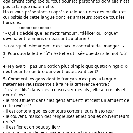
également complexe surtout pour les personnes dont elle n'est 
pas la langue maternelle. 
Nous vous présentons ci-après quelques-unes des meilleures 
curiosités de cette langue dont les amateurs sont de tous les 
horizons.
             ¤¤¤¤¤¤¤¤¤¤¤¤¤¤
1- Qui a décidé que les mots "amour", "délice" ou "orgue" 
devenaient féminins en passant au pluriel?
2- Pourquoi "démanger" n'est pas le contraire de "manger" ?
3. Pourquoi la lettre "ù" n'est-elle utilisée que dans le mot "où" 
? 
4- N'y avait-il pas une option plus simple que quatre-vingt-dix-
neuf pour le nombre qui vient juste avant cent?
5- Comment les gens dont le français n'est pas la langue 
maternelle réussissent-ils à faire la différence entre :
-"fils" et "fils" dans  c’est cousu avec des fils ; elle a trois fils et 
deux filles?
- le mot affluent dans "les gens affluent" et "c’est un affluent de 
cette rivière:"?
- il est content que les conteurs content leurs histoires?
- le couvent, maison des religieuses et les poules couvent leurs 
œufs?
- il est fier et on peut s’y fier?
- cinq portions de légumes et nous portions de lourdes 