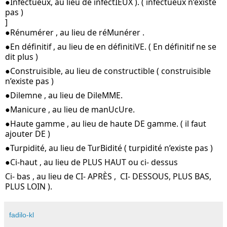
●Infectueux, au lieu de infectIEUX ). ( infectueux n’existe 
pas )
]
●Rénumérer , au lieu de réMunérer .
●En définitif , au lieu de en définitiVE. ( En définitif ne se 
dit plus )
●Construisible, au lieu de constructible ( construisible 
n’existe pas )
●Dilemne , au lieu de DileMME.
●Manicure , au lieu de manUcUre.
●Haute gamme , au lieu de haute DE gamme. ( il faut 
ajouter DE )
●Turpidité, au lieu de TurBidité ( turpidité n’existe pas )
●Ci-haut , au lieu de PLUS HAUT ou ci- dessus
Ci- bas , au lieu de CI- APRÈS ,  CI- DESSOUS, PLUS BAS, 
PLUS LOIN ).
fadilo-kl