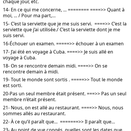
chaque jour, etc.
14- En ce qui me concerne, ... ======== ====>> Quant à 
moi, ... / Pour ma part,…
15- C’est la serviette que je me suis servi.  ====>> C’est la 
serviette que j’ai utilisée./ C’est la serviette dont je me 
suis servi.
16-Échouer un examen. =====>> échouer à un examen
17- J’ai été en voyage à Cuba. ====>> Je suis allé en 
voyage à Cuba.
18- On se rencontre demain midi. ====>> On se 
rencontre demain à midi.
19- Tout le monde sont sortis . =====>> Tout le monde 
est sorti.
20-Pas un seul membre était présent. ===>> Pas un seul 
membre n’était présent.
21- Nous, on est allé au restaurant. ====>> Nous, nous 
sommes allés au restaurant.
22- À ce qu’il paraît que...  =======>> Il paraît que…
23- Au point de vue congés, quelles sont les dates que 