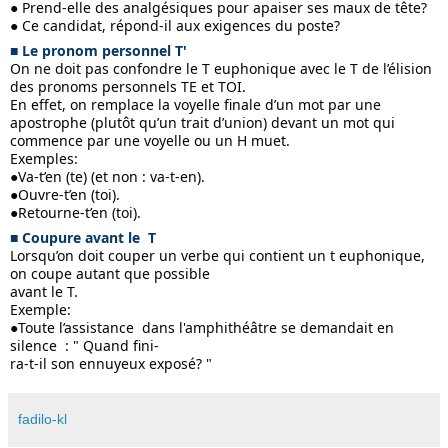
● Prend-elle des analgésiques pour apaiser ses maux de tête?
● Ce candidat, répond-il aux exigences du poste?
■ Le pronom personnel T'
On ne doit pas confondre le T euphonique avec le T de l’élision 
des pronoms personnels TE et TOI.
En effet, on remplace la voyelle finale d’un mot par une 
apostrophe (plutôt qu’un trait d’union) devant un mot qui 
commence par une voyelle ou un H muet.
Exemples:
●Va-t’en (te) (et non : va-t-en).
●Ouvre-t’en (toi).
●Retourne-t’en (toi).
■ Coupure avant le  T
Lorsqu’on doit couper un verbe qui contient un t euphonique, 
on coupe autant que possible 
avant le T.
Exemple:
●Toute l’assistance  dans l'amphithéâtre se demandait en 
silence  : " Quand fini-
ra-t-il son ennuyeux exposé? "
fadilo-kl