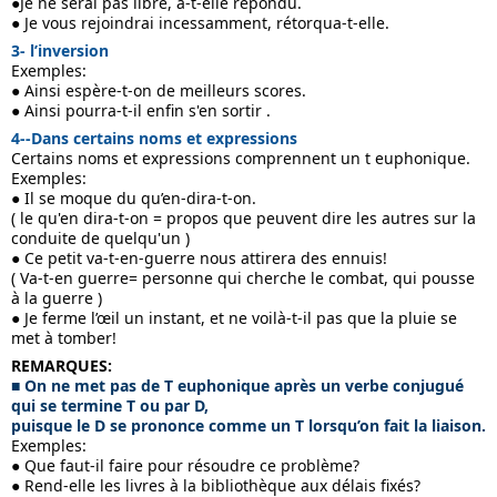
●Je ne serai pas libre, a-t-elle répondu.
● Je vous rejoindrai incessamment, rétorqua-t-elle.
3- l’inversion
Exemples:
● Ainsi espère-t-on de meilleurs scores.
● Ainsi pourra-t-il enfin s'en sortir .
4--Dans certains noms et expressions
Certains noms et expressions comprennent un t euphonique. 
Exemples:
● Il se moque du qu’en-dira-t-on.
( le qu'en dira-t-on = propos que peuvent dire les autres sur la 
conduite de quelqu'un )
● Ce petit va-t-en-guerre nous attirera des ennuis! 
( Va-t-en guerre= personne qui cherche le combat, qui pousse 
à la guerre )
● Je ferme l’œil un instant, et ne voilà-t-il pas que la pluie se 
met à tomber!
REMARQUES:
■ On ne met pas de T euphonique après un verbe conjugué 
qui se termine T ou par D, 
puisque le D se prononce comme un T lorsqu’on fait la liaison.
Exemples:
● Que faut-il faire pour résoudre ce problème?
● Rend-elle les livres à la bibliothèque aux délais fixés?