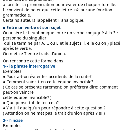
à faciliter la prononciation pour éviter de choquer l’oreille.
Il convient de noter que cette lettre  n’a aucune fonction 
grammaticale.
Certains auteurs l’appellent T analogique.
■ Entre un verbe et son sujet
On insère le t euphonique entre un verbe conjugué à la 3e 
personne du singulier
 qui se termine par A, C ou E et le sujet ( il, elle ou on ) placé 
après le verbe. 
On met ce T entre traits d’union.
On rencontre cette forme dans :
1-- la phrase interrogative
Exemples:
● Pourra-t-on éviter les accidents de la route?
● Comment vainc-t-on cette équipe invincible?
( Ce cas se présente rarement; on préférera dire: comment 
peut-on vaincre 
cette équipe invincible? )
● Que pense-t-il de toit cela?
● Y a-t-il quelqu'un pour répondre à cette question ?
( Attention on ne met pas le trait d'union après Y !!! )
2-- l’incise
Exemples: