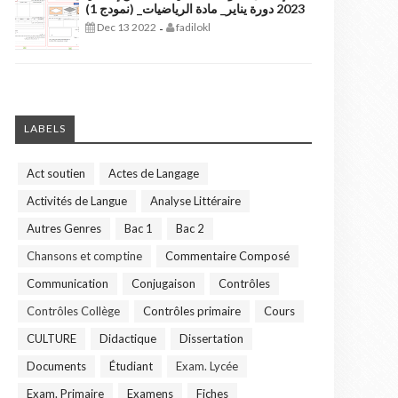
2023 دورة يناير_ مادة الرياضيات_ (نمودج 1)
Dec 13 2022
fadilokl
-
GAMING
LABELS
Act soutien
Actes de Langage
Activités de Langue
Analyse Littéraire
Autres Genres
Bac 1
Bac 2
Chansons et comptine
Commentaire Composé
Communication
Conjugaison
Contrôles
Contrôles Collège
Contrôles primaire
Cours
CULTURE
Didactique
Dissertation
Documents
Étudiant
Exam. Lycée
Exam. Primaire
Examens
Fiches