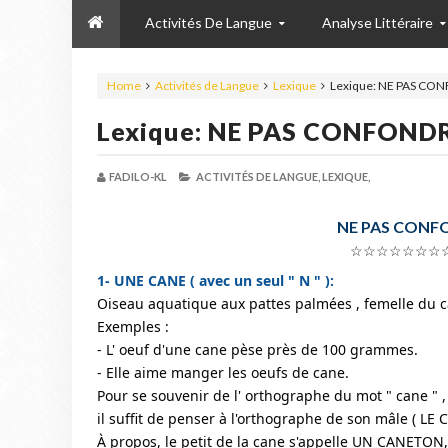
Activités De Langue
Analyse Littéraire
Home
Activités de Langue
Lexique
Lexique: NE PAS CO
Lexique: NE PAS CONFONDR
FADILO-KL
ACTIVITÉS DE LANGUE,
LEXIQUE,
NE PAS CONFO
☆☆☆☆☆☆☆
1- UNE CANE ( avec un seul " N " ):
Oiseau aquatique aux pattes palmées , femelle du 
Exemples :
- L' oeuf d'une cane pèse près de 100 grammes.
- Elle aime manger les oeufs de cane.
Pour se souvenir de l' orthographe du mot " cane " ,
il suffit de penser à l'orthographe de son mâle ( LE C
À propos, le petit de la cane s'appelle UN CANETON