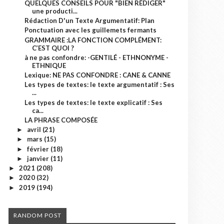
QUELQUES CONSEILS POUR "BIEN RÉDIGER"
une producti...
Rédaction D'un Texte Argumentatif: Plan
Ponctuation avec les guillemets fermants
GRAMMAIRE :LA FONCTION COMPLÉMENT:
C’EST QUOI ?
à ne pas confondre: -GENTILÉ - ETHNONYME -
ETHNIQUE
Lexique: NE PAS CONFONDRE : CANE & CANNE
Les types de textes: le texte argumentatif : Ses
...
Les types de textes: le texte explicatif : Ses
ca...
LA PHRASE COMPOSÉE
avril
(21)
►
mars
(15)
►
février
(18)
►
janvier
(11)
►
2021
(208)
►
2020
(32)
►
2019
(194)
►
RANDOM POST