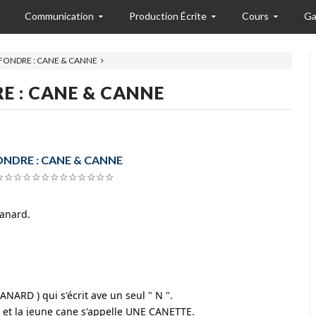
Communication
Production Écrite
Cours
Ga
NFONDRE : CANE & CANNE
E : CANE & CANNE
NDRE : CANE & CANNE
☆☆☆☆☆☆☆☆☆☆☆☆☆
canard.
 
ANARD ) qui s'écrit ave un seul " N ".
, et la jeune cane s'appelle UNE CANETTE.