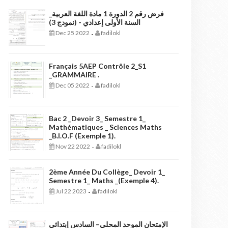
فرض رقم 2 الدورة 1 مادة اللغة العربية_
السنة الأولى إعدادي - (نمودج 3)
Dec 25 2022
fadilokl
-
Français 5AEP Contrôle 2_S1
_GRAMMAIRE .
Dec 05 2022
fadilokl
-
Bac 2 _Devoir 3_ Semestre 1_
Mathématiques _ Sciences Maths
_B.I.O.F (exemple 1).
Nov 22 2022
fadilokl
-
2ème Année Du Collège_ Devoir 1_
Semestre 1_ Maths _(exemple 4).
Jul 22 2023
fadilokl
-
الإمتحان الموحد المحلي– السادس إبتدائي