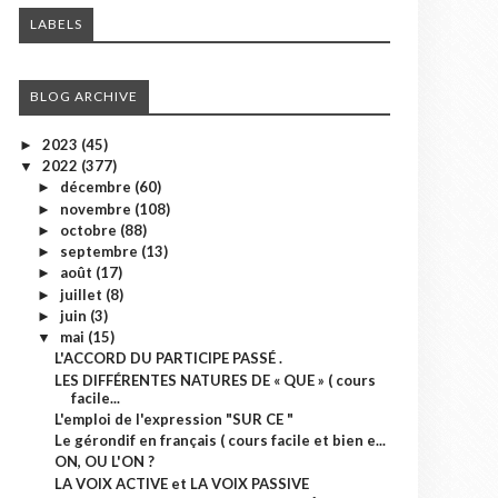
LABELS
BLOG ARCHIVE
2023
(45)
►
2022
(377)
▼
décembre
(60)
►
novembre
(108)
►
octobre
(88)
►
septembre
(13)
►
août
(17)
►
juillet
(8)
►
juin
(3)
►
mai
(15)
▼
L'ACCORD DU PARTICIPE PASSÉ .
LES DIFFÉRENTES NATURES DE « QUE » ( cours
facile...
L'emploi de l'expression "SUR CE "
Le gérondif en français ( cours facile et bien e...
ON, OU L'ON ?
LA VOIX ACTIVE et LA VOIX PASSIVE