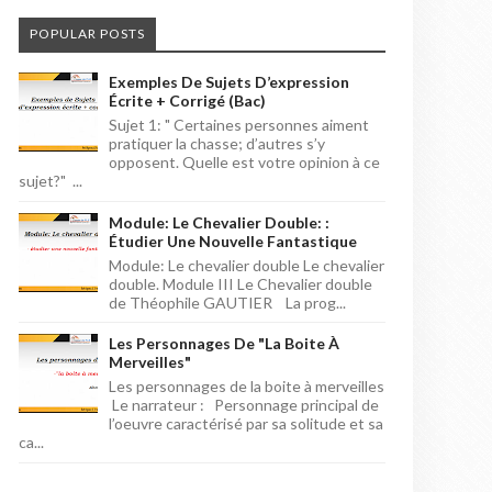
POPULAR POSTS
Exemples De Sujets D’expression
Écrite + Corrigé (bac)
Sujet 1: " Certaines personnes aiment
pratiquer la chasse; d’autres s’y
opposent. Quelle est votre opinion à ce
sujet?" ...
Module: Le Chevalier Double: :
Étudier Une Nouvelle Fantastique
Module: Le chevalier double Le chevalier
double. Module III Le Chevalier double
de Théophile GAUTIER La prog...
Les Personnages De "la Boite À
Merveilles"
Les personnages de la boite à merveilles
Le narrateur : Personnage principal de
l’oeuvre caractérisé par sa solitude et sa
ca...