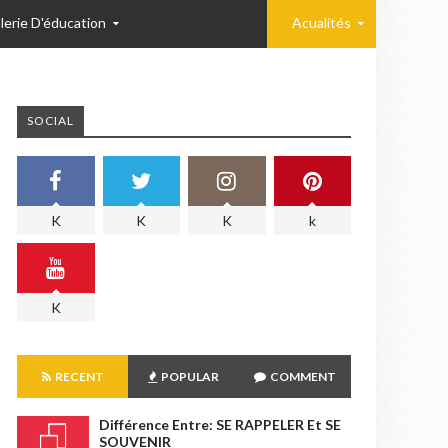
lerie D'éducation
Acualités
SOCIAL
K
K
K
k
K
RECENT
POPULAR
COMMENT
Différence Entre: SE RAPPELER Et SE
SOUVENIR