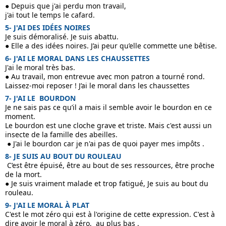
● Depuis que j'ai perdu mon travail, 
j'ai tout le temps le cafard.
5- J'AI DES IDÉES NOIRES  
Je suis démoralisé. Je suis abattu.
● Elle a des idées noires. J’ai peur qu’elle commette une bêtise.
6- J'AI LE MORAL DANS LES CHAUSSETTES 
J'ai le moral très bas.
● Au travail, mon entrevue avec mon patron a tourné rond. 
Laissez-moi reposer ! J’ai le moral dans les chaussettes
7- J'AI LE  BOURDON 
Je ne sais pas ce qu’il a mais il semble avoir le bourdon en ce 
moment.
Le bourdon est une cloche grave et triste. Mais c'est aussi un 
insecte de la famille des abeilles.
 ● J'ai le bourdon car je n'ai pas de quoi payer mes impôts .
8- JE SUIS AU BOUT DU ROULEAU 
 C’est être épuisé, être au bout de ses ressources, être proche 
de la mort.
● Je suis vraiment malade et trop fatigué, Je suis au bout du 
rouleau.
9- J'AI LE MORAL À PLAT 
C'est le mot zéro qui est à l'origine de cette expression. C'est à 
dire avoir le moral à zéro,  au plus bas .