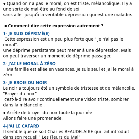
● Quand on n’a pas le moral, on est triste, mélancolique. Il y a 
une sorte de mal-être au fond de soi
sans 
aller jusqu’à la véritable dépression qui est une maladie.
 ■ Comment dire cette expression autrement ?
1- JE SUIS DÉPRIMÉ(E)
 Cette expression est un peu plus forte que “ Je n'ai pas le 
moral”. 
Une déprime persistante peut mener à une dépression. Mais 
on peut traverser un moment de déprime passager.
2- J'AI LE MORAL À ZÉRO
   Ma famille est allée en vacances. Je suis seul et j’ai le moral à 
zéro !
3- JE BROIE DU NOIR  
Le noir a toujours été un symbole de tristesse et de mélancolie.  
“Broyer du noir”
 c’est-à-dire avoir continuellement une vision triste, sombrer 
dans la mélancolie .
● Arrête de broyer du noir toute la journée ! 
Allons faire une promenade. 
4-J'AI LE CAFARD
Il semble que ce soit Charles BEAUDELAIRE qui l'ait introduit 
dans son recueil " Les Fleurs du Mal".