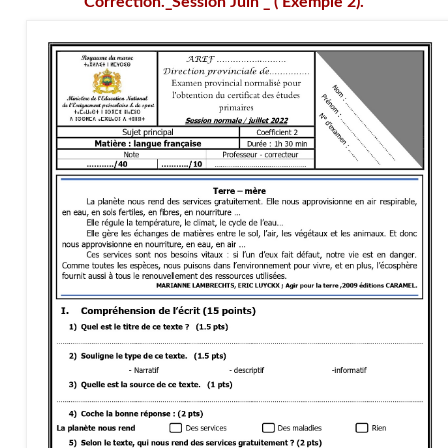
Correction._Session Juin _ ( Exemple 2).