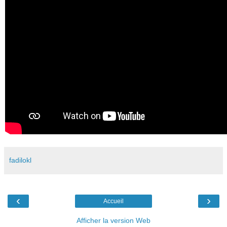
fadilokl
‹
›
Accueil
Afficher la version Web