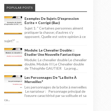
POPULAR POSTS
Exemples De Sujets D’expression
Écrite + Corrigé (bac)
Sujet 1: " Certaines personnes aiment
pratiquer la chasse; d’autres s’y
opposent. Quelle est votre opinion à ce
sujet?" ...
Module: Le Chevalier Double: :
Étudier Une Nouvelle Fantastique
Module: Le chevalier double Le chevalier
double. Module III Le Chevalier double
de Théophile GAUTIER La prog...
Les Personnages De "la Boite À
Merveilles"
Les personnages de la boite à merveilles
Le narrateur : Personnage principal de
l’oeuvre caractérisé par sa solitude et sa
ca...