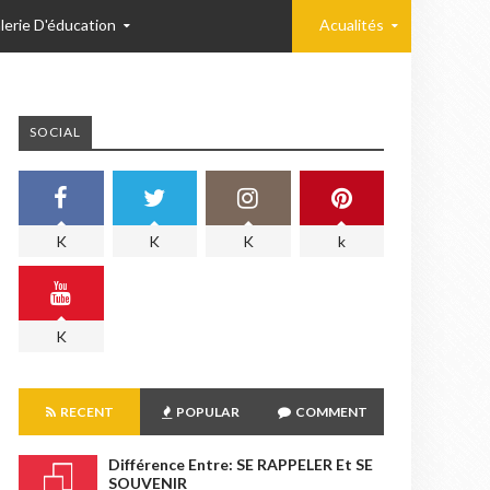
lerie D'éducation
Acualités
SOCIAL
K
K
K
k
K
RECENT
POPULAR
COMMENT
Différence Entre: SE RAPPELER Et SE
SOUVENIR