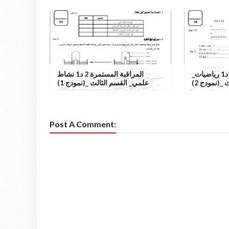
المراقبة المستمرة 2 د1 رياضيات_
المراقبة المستمرة 2 د1 نشاط
ث _(نمودج 2
علمي_ القسم الثالث _(نمودج 1)
Post A Comment: