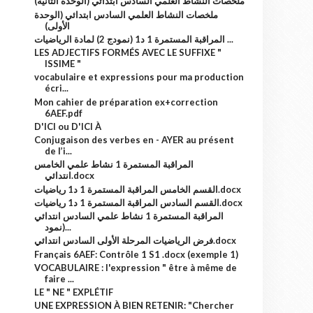
ملخصات النشاط العلمي السادس ابتدائي (الوحدة الثانية)
ملخصات النشاط العلمي السادس ابتدائي (الوحدة
الأولى)
المراقبة المستمرة 1 د1 (نمودج 2) لمادة الرياضيات ...
LES ADJECTIFS FORMÉS AVEC LE SUFFIXE "
ISSIME "
vocabulaire et expressions pour ma production
écri...
Mon cahier de préparation ex+correction
6AEF.pdf
D'ICI ou D'ICI À
Conjugaison des verbes en - AYER au présent
de l’i...
المراقبة المستمرة 1 نشاط علمي الخامس
انتدائي.docx
القسم الخامس المراقبة المستمرة 1 د1 رياضيات.docx
القسم السادس المراقبة المستمرة 1 د1 رياضيات.docx
المراقبة المستمرة 1 نشاط علمي السادس انتدائي
(نمود...
فرض الرياضيات المرحلة الأولى السادس انتدائي.docx
Français 6AEF: Contrôle 1 S1 .docx (exemple 1)
VOCABULAIRE : l'expression " être à même de
faire ...
LE " NE " EXPLÉTIF
UNE EXPRESSION À BIEN RETENIR: "Chercher