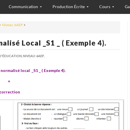
Communication
Production Écrite
Cours
Ga
Niveau: 6AEP
lisé Local _S1 _ ( Exemple 4).
 D'ÉDUCATION,
NIVEAU: 6AEP,
normalisé local _S1 _
( Exemple 4).
+
correction