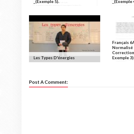
_(exemple 5).
_(exemple 
Français 6
Normalisé 
Correction.
Les Types D'énergies
Exemple 3)
Post A Comment: