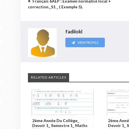
Français 6AEP : Examen normalisé local +
correction._S1 _ ( Exemple 5).
fadilokl
VIEW PROFILE
RELATED ARTICLES
2ème Année Du Collège_
2ème Anné
Devoir 1_ Semestre 1_ Maths
Devoir 1_ 