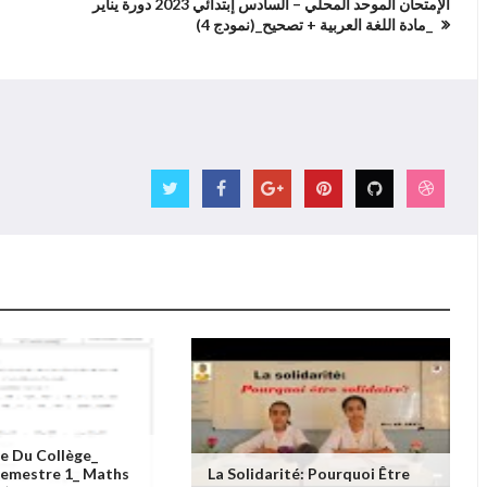
الإمتحان الموحد المحلي – السادس إبتدائي 2023 دورة يناير
_مادة اللغة العربية + تصحيح_(نمودج 4)
e Du Collège_
Semestre 1_ Maths
La Solidarité: Pourquoi Être