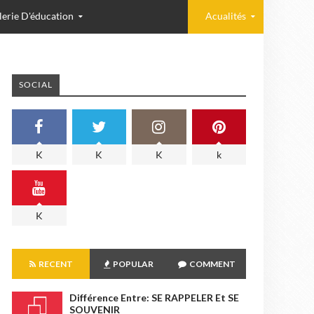
lerie D'éducation
Acualités
SOCIAL
K
K
K
k
K
RECENT
POPULAR
COMMENT
Différence Entre: SE RAPPELER Et SE
SOUVENIR