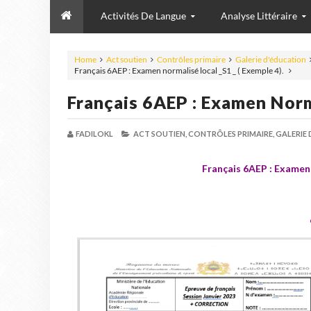
Activités De Langue
Analyse Littéraire
Home
Act soutien
Contrôles primaire
Galerie d'éducation
Français 6AEP : Examen normalisé local _S1 _ ( Exemple 4).
Français 6AEP : Examen Norma
FADILOKL
ACT SOUTIEN,
CONTRÔLES PRIMAIRE,
GALERIE
Français 6AEP : Examen 