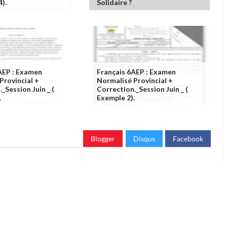
4).
Solidaire ?
AEP : Examen
Français 6AEP : Examen
Provincial +
Normalisé Provincial +
_Session Juin _ (
Correction._Session Juin _ (
.
Exemple 2).
Blogger
Disqus
Facebook