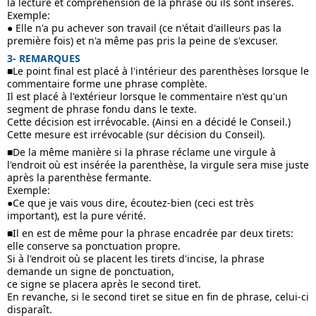
la lecture et compréhension de la phrase où ils sont insérés.
Exemple:
● Elle n'a pu achever son travail (ce n'était d'ailleurs pas la 
première fois) et n'a même pas pris la peine de s'excuser.
3- REMARQUES
■Le point final est placé à l'intérieur des parenthèses lorsque le 
commentaire forme une phrase complète. 
Il est placé à l'extérieur lorsque le commentaire n'est qu'un 
segment de phrase fondu dans le texte.
Cette décision est irrévocable. (Ainsi en a décidé le Conseil.)
Cette mesure est irrévocable (sur décision du Conseil).
■De la même manière si la phrase réclame une virgule à 
l'endroit où est insérée la parenthèse, la virgule sera mise juste 
après la parenthèse fermante.
Exemple:
●Ce que je vais vous dire, écoutez-bien (ceci est très 
important), est la pure vérité.
■Il en est de même pour la phrase encadrée par deux tirets: 
elle conserve sa ponctuation propre.
Si à l'endroit où se placent les tirets d'incise, la phrase 
demande un signe de ponctuation, 
ce signe se placera après le second tiret.
En revanche, si le second tiret se situe en fin de phrase, celui-ci 
disparaît.