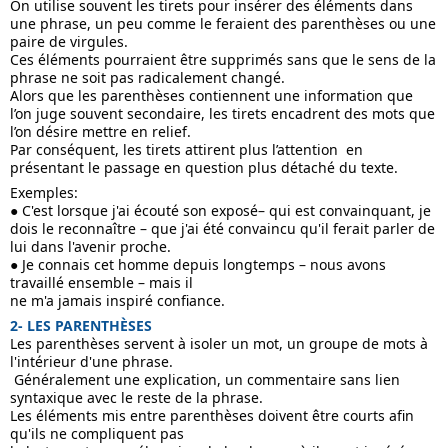
On utilise souvent les tirets pour insérer des éléments dans 
une phrase, un peu comme le feraient des parenthèses ou une 
paire de virgules. 
Ces éléments pourraient être supprimés sans que le sens de la 
phrase ne soit pas radicalement changé.
Alors que les parenthèses contiennent une information que 
l’on juge souvent secondaire, les tirets encadrent des mots que 
l’on désire mettre en relief. 
Par conséquent, les tirets attirent plus l’attention  en 
présentant le passage en question plus détaché du texte.
Exemples:
● C'est lorsque j'ai écouté son exposé– qui est convainquant, je 
dois le reconnaître – que j'ai été convaincu qu'il ferait parler de 
lui dans l'avenir proche.
● Je connais cet homme depuis longtemps – nous avons 
travaillé ensemble – mais il
ne m'a jamais inspiré confiance.
2- LES PARENTHÈSES
Les parenthèses servent à isoler un mot, un groupe de mots à 
l'intérieur d'une phrase.
 Généralement une explication, un commentaire sans lien 
syntaxique avec le reste de la phrase.
Les éléments mis entre parenthèses doivent être courts afin 
qu'ils ne compliquent pas 