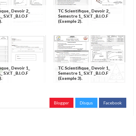
fique_ Devoir 2_
TC Scientifique_ Devoir 2_
 S.V.T _B.I.O.F
Semestre 1_ S.V.T _B.I.O.F
).
(exemple 2).
fique_ Devoir 1_
TC Scientifique_ Devoir 1_
 S.V.T _B.I.O.F
Semestre 1_ S.V.T _B.I.O.F
).
(exemple 3).
Blogger
Disqus
Facebook