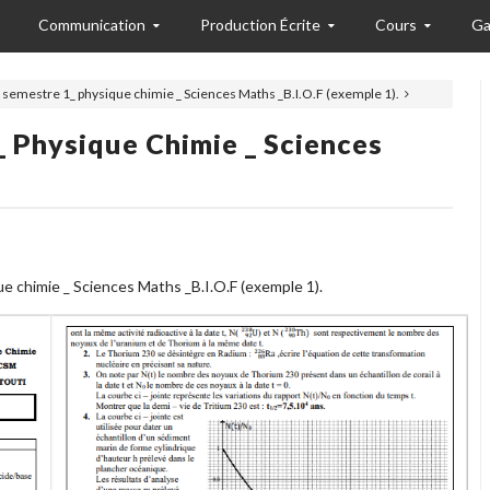
Communication
Production Écrite
Cours
Ga
_ semestre 1_ physique chimie _ Sciences Maths _B.I.O.F (exemple 1).
_ Physique Chimie _ Sciences
e chimie _ Sciences Maths _B.I.O.F (exemple 1).