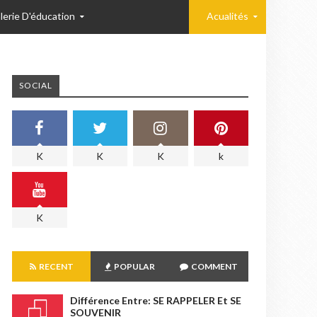
lerie D'éducation
Acualités
SOCIAL
K
K
K
k
K
RECENT
POPULAR
COMMENT
Différence Entre: SE RAPPELER Et SE
SOUVENIR