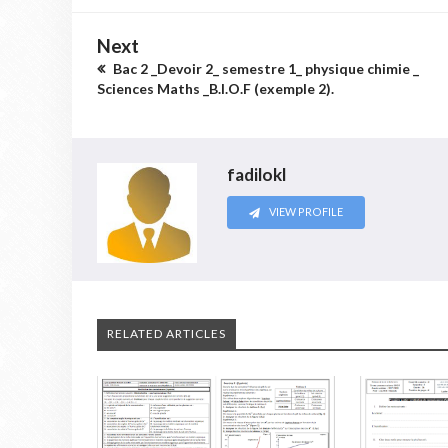
Next
Bac 2 _Devoir 2_ semestre 1_ physique chimie _
Sciences Maths _B.I.O.F (exemple 2).
fadilokl
VIEW PROFILE
RELATED ARTICLES