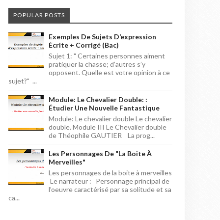
POPULAR POSTS
Exemples De Sujets D’expression
Écrite + Corrigé (bac)
Sujet 1: " Certaines personnes aiment
pratiquer la chasse; d’autres s’y
opposent. Quelle est votre opinion à ce
sujet?" ...
Module: Le Chevalier Double: :
Étudier Une Nouvelle Fantastique
Module: Le chevalier double Le chevalier
double. Module III Le Chevalier double
de Théophile GAUTIER La prog...
Les Personnages De "la Boite À
Merveilles"
Les personnages de la boite à merveilles
Le narrateur : Personnage principal de
l’oeuvre caractérisé par sa solitude et sa
ca...