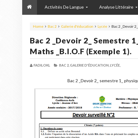
Activités De Langue
Analyse Littéraire
Home
Bac 2
Galerie d'éducation
Lycée
Bac 2 _Devoir 2
Bac 2 _Devoir 2_ Semestre 1
Maths _B.I.O.F (exemple 1).
FADILOKL
BAC 2,
GALERIE D'ÉDUCATION,
LYCÉE,
Bac 2 _Devoir 2_ semestre 1_ physiqu