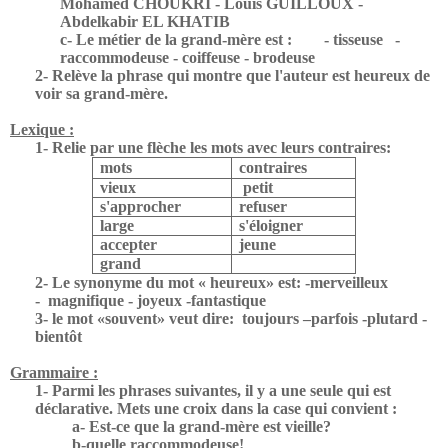
Mohamed CHOUKRI - Louis GUILLOUX -
Abdelkabir EL KHATIB
c- Le métier de la grand-mère est :
- tisseuse
-
raccommodeuse - coiffeuse - brodeuse
2- Relève la phrase qui montre que l'auteur est heureux de
voir sa grand-mère.
Lexique :
1- Relie par une flèche les mots avec leurs contraires:
mots
contraires
vieux
petit
s'approcher
refuser
large
s'éloigner
accepter
jeune
grand
2- Le synonyme du mot « heureux» est: -merveilleux
-
magnifique - joyeux -fantastique
3- le mot «souvent» veut dire:
toujours –parfois -plutard -
bientôt
Grammaire :
1- Parmi les phrases suivantes, il y a une seule qui est
déclarative. Mets une croix dans la case qui convient :
a- Est-ce que la grand-mère est vieille?
b-quelle raccommodeuse!