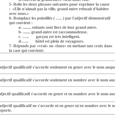
5- Relie les deux phrases suivantes pour exprimer la cause
:
«Elle n'aimait pas la ville, grand-mère refusait d'habiter
avec nous.»
6- Remplace les pointillés ( ….. ) par l'adjectif démonstratif
qui convient :
a- ........ enfants sont fiers de leur grand-mère.
b- ....... grand-mère est raccommodeuse.
c- …..
garçon est très intelligent.
d-…..
hôtel est plein de voyageurs.
7- Réponds par «vrai» ou «faux» en mettant une croix dans
la case qui convient:
adjectif qualificatif s'accorde seulement en genre avec le nom auque
adjectif qualificatif s'accorde seulement en nombre avec le nom auq
adjectif qualificatif s'accorde en genre et en nombre avec le nom auq
adjectif qualificatif ne s'accorde ni en genre ni en nombre avec le n
pporte.