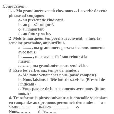
Conjugaison :
1- « Ma grand-mère venait chez nous ». Le verbe de cette
phrase est conjugué:
a- au présent de l'indicatif.
b- au passé composé.
c- à l'imparfait.
d- au futur proche.
2- Mets le marqueur temporel aui convient:
« hier, la
semaine prochaine, anjourd'hui»
a- ........ , ma grand.mère passera de bons moments
avec nous.
b- ......... , nous avons fêté son retour à la
maison.
c-……., ma grand-mère nous rend visite.
3- Ecris les verbes aux temps demandés :
a- Ma tante venait chez nous (passé composé).
b- Nous faisions la fête lors de sa visite. (Présent de
l'indicatif)
c- Vous passiez de bons moments avec nous. (futur
simple)
4- Transforme la phrase suivante « le crocodile se déplace
en rampant.» aux pronoms personnels demandés:
a-
Vous………
. b-Elles ................
c-
Nous………
d-Je……..