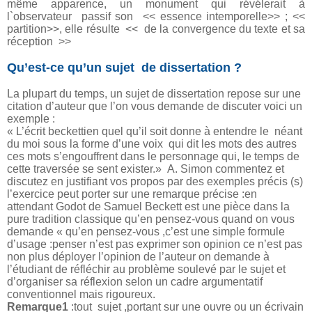
même apparence, un monument qui révélerait à
l`observateur passif son << essence intemporelle>> ; <<
partition>>, elle résulte << de la convergence du texte et sa
réception >>
Qu’est-ce qu’un sujet de dissertation ?
La plupart du temps, un sujet de dissertation repose sur une
citation d’auteur que l’on vous demande de discuter voici un
exemple :
« L’écrit beckettien quel qu’il soit donne à entendre le néant
du moi sous la forme d’une voix qui dit
les mots des autres
ces mots s’engouffrent dans le personnage qui, le temps de
cette traversée se sent exister.» A. Simon commentez et
discutez en justifiant vos propos par des exemples précis (s)
l’exercice peut porter sur une remarque précise :en
attendant Godot de Samuel Beckett est une pièce dans la
pure tradition classique qu’en pensez-vous quand on vous
demande « qu’en pensez-vous ,c’est une simple formule
d’usage :penser n’est pas exprimer son opinion ce n’est pas
non plus déployer l’opinion de l’auteur on demande à
l’étudiant de réfléchir au problème soulevé par le sujet et
d’organiser sa réflexion selon un cadre argumentatif
conventionnel mais rigoureux.
Remarque1
:tout sujet ,portant sur une ouvre ou un écrivain