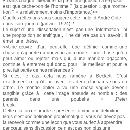
« Dans chaque littérature la première question à se poser
est : que cache-t-on de l’homme ? (la question « que montre-
t-on ? » a relativement moins d’importance.)>>
Quelles réflexions vous suggère cette note d’André Gide
dans son journal (janvier 1924) ?
Le sujet d’ une dissertation n’est pas une information , ni
une proposition scientifique , il ne délivre pas un savoir , il
émet une thèse.
<<Une œuvre d’art peut-elle être définie comme une
chose qu’apporte du nouveau au monde - une chose qu’on
peut aimer ou rejeter, mais qui, d’une manière agaçante,
continue à entremet qui donc, pour le meilleur et pour le
pire, fait partie de nos références ?
Si c’est le cas, cela nous ramène à Beckett. C’est
exactement ce qu’il fait avec ces deux clochards sous un
arbre. Le monde entier a vu une chose vague devenir
tangible grâce à cette image absurde et horrible : des
parents dans une poubelle » .Peter
brook.
Cette citation de brook se présente comme une définition.
Mais c’est une définition problématique. Vous ne devez pas
la recevoir comme une leçon que vous auriez à apprendre
par cœur, sans discussion ce n’est pas non plus une