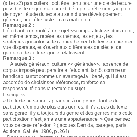
(s 1et s2) particuliers , doit être tenu pour une clé de lecture
possible :le risque majeur est d élargir la réflexion ,au point
de noyer l’étude du texte au sein d’une développement
général , peut être juste , mais mal centré.
Remarque 2 :
L’étudiant, confronté à un sujet <<comparatiste>>, dois donc,
en même temps, repéré les thèmes, les enjeux, les
stratégies qui autorise le rapprochement de texte au premier
vue disparates, et s’ouvrir aux différences de siècle, de
genre ou de culture, qui le relativisent.
Remarque 3 :
A
sujets généraux, culture << générale>>.l’absence de
corpus imposé peut paraitre à l’étudiant, tantôt comme un
handicap, tantot comme un avantage.la liberté, qui lui est
accordée de choisir ses références, renforce sa
responsabilité dans la lecture du sujet.
Exemples :
« Un texte ne saurait appartenir à un genre. Tout texte
participe d’un ou de plusieurs genres, il n’y a pas de texte
sans genre, il y a toujours du genre et des genres mais cette
participation n’est jamais une appartenance. » Que pensez
vous de cette réflexion ? (jacques Derrida, parages, paris,
éditions Galilée, 1986, p .264)