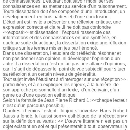
de connaissances. L’étudiant doit savoir mobiliser ses
connaissances en les mettant au service d’un raisonnement.
Toute dissertation doit être composée d’une introduction, un
développement en trois parties et d’une conclusion.
L’étudiant est invité à présenter une réflexion critique, une
expression correcte et claire .Il ne doit pas confondre
<<exposé>> et dissertation : l’exposé rassemble des
informations et des connaissances en une synthèse, en
quelque sorte didactique ; la dissertation exige une réflexion
critique sur les termes mis en jeu par l’énoncé.
Dans une dissertation, l’étudiant doit réfléchir, résonner et
non pas donner son opinion, ni développer l’opinion d’un
autre. La dissertation n’est en fait pas une affaire d’opinions,
car il s’agit de dépasser le point de vue subjectif pour situer
sa réflexion à un certain niveau de généralité.
Tout sujet invite l’étudiant à s’interroger sur une réception >>
particulière, et à en expliquer les enjeux, à la lumière de
son approche personnelle d’un texte, d’un écrivain, d’un
genre ou d’une question esthétique.
Selon la formule de Jean Pierre Richard 1 :<<chaque lecteur
n’est qu’un parcours possible,
D’autres chemins restent toujours ouvert>> Hans Robert
Jauss a fondé, lui aussi son<< esthétique de la réception>>
sur la définition suivants : << L’œuvre littéraire n est pas un
objet existant en soi et qui présenterait à tout observateur la