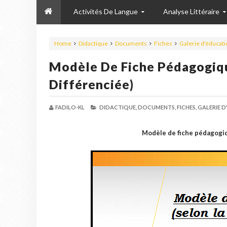
Activités De Langue
Analyse Littéraire
Home
Didactique
Documents
Fiches
Galerie d'éducati
Modèle De Fiche Pédagogiqu
Différenciée)
FADILO-KL
DIDACTIQUE,
DOCUMENTS,
FICHES,
GALERIE D
Modèle de fiche pédagogiq