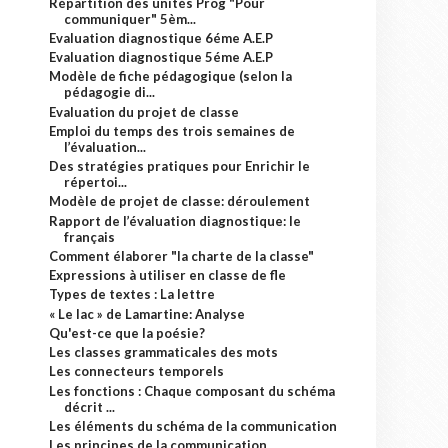
Répartition des unités Prog "Pour
communiquer" 5èm...
Evaluation diagnostique 6éme A.E.P
Evaluation diagnostique 5éme A.E.P
Modèle de fiche pédagogique (selon la
pédagogie di...
Evaluation du projet de classe
Emploi du temps des trois semaines de
l’évaluation...
Des stratégies pratiques pour Enrichir le
répertoi...
Modèle de projet de classe: déroulement
Rapport de l’évaluation diagnostique: le
français
Comment élaborer "la charte de la classe"
Expressions à utiliser en classe de fle
Types de textes : La lettre
« Le lac » de Lamartine: Analyse
Qu'est-ce que la poésie?
Les classes grammaticales des mots
Les connecteurs temporels
Les fonctions : Chaque composant du schéma
décrit ...
Les éléments du schéma de la communication
Les principes de la communication