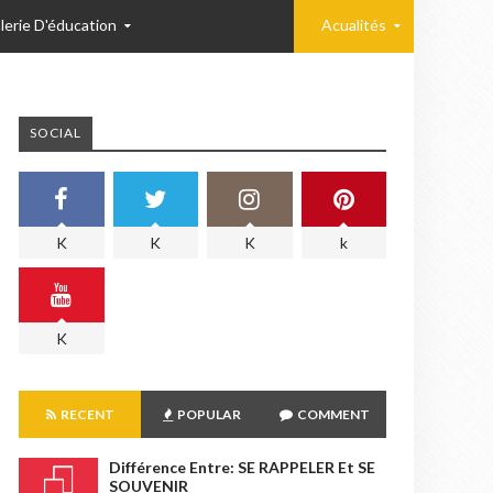
lerie D'éducation
Acualités
SOCIAL
K
K
K
k
K
RECENT
POPULAR
COMMENT
Différence Entre: SE RAPPELER Et SE
SOUVENIR