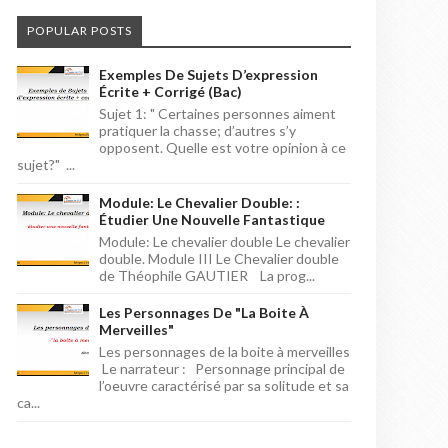
POPULAR POSTS
Exemples De Sujets D’expression
Écrite + Corrigé (bac)
Sujet 1: " Certaines personnes aiment
pratiquer la chasse; d’autres s’y
opposent. Quelle est votre opinion à ce
sujet?" ...
Module: Le Chevalier Double: :
Étudier Une Nouvelle Fantastique
Module: Le chevalier double Le chevalier
double. Module III Le Chevalier double
de Théophile GAUTIER La prog...
Les Personnages De "la Boite À
Merveilles"
Les personnages de la boite à merveilles
Le narrateur : Personnage principal de
l’oeuvre caractérisé par sa solitude et sa
ca...