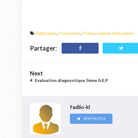
Didactique
,
Documents
,
Fiches
,
Galerie d'éducation
Partager:
Next
Evaluation diagnostique 5éme A.E.P
fadilo-kl
VIEW PROFILE