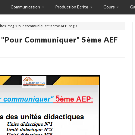
Communication
Production Écrite
Cours
Ga
unités Prog "Pour communiquer" 5ème AEF .png
g "Pour Communiquer" 5ème AEF