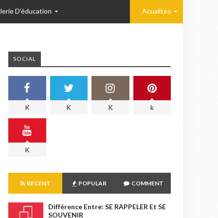
lerie D'éducation
Acualités
SOCIAL
K
K
K
k
K
RECENT
POPULAR
COMMENT
Différence Entre: SE RAPPELER Et SE
SOUVENIR