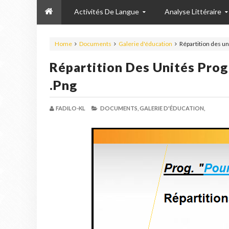
Activités De Langue
Analyse Littéraire
Home
Documents
Galerie d'éducation
Répartition des 
Répartition Des Unités Pro
.png
FADILO-KL
DOCUMENTS,
GALERIE D'ÉDUCATION,